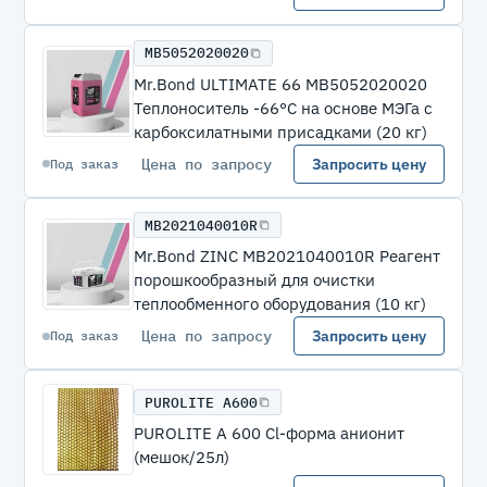
MB5052020020
Mr.Bond ULTIMATE 66 MB5052020020
Теплоноситель -66°C на основе МЭГа с
карбоксилатными присадками (20 кг)
Цена по запросу
Запросить цену
Под заказ
MB2021040010R
Mr.Bond ZINC MB2021040010R Реагент
порошкообразный для очистки
теплообменного оборудования (10 кг)
Цена по запросу
Запросить цену
Под заказ
PUROLITE A600
PUROLITE A 600 Cl-форма анионит
(мешок/25л)