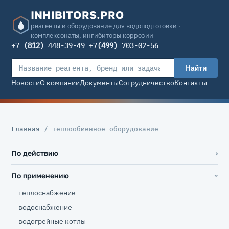
INHIBITORS.PRO
реагенты и оборудование для водоподготовки ·
комплексонаты, ингибиторы коррозии
+7
(812)
448-39-49 +7
(499)
703-02-56
Найти
Новости
О компании
Документы
Сотрудничество
Контакты
Главная
/ теплообменное оборудование
По действию
По применению
теплоснабжение
водоснабжение
водогрейные котлы