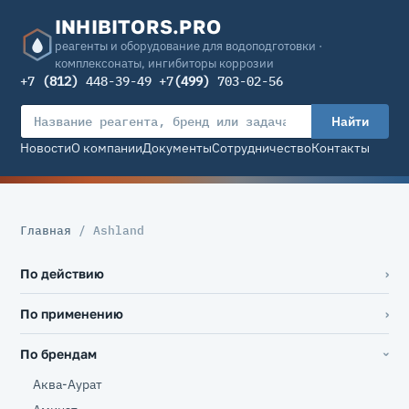
INHIBITORS.PRO
реагенты и оборудование для водоподготовки ·
комплексонаты, ингибиторы коррозии
+7
(812)
448-39-49 +7
(499)
703-02-56
Найти
Новости
О компании
Документы
Сотрудничество
Контакты
Главная
/ Ashland
По действию
По применению
По брендам
Аква-Аурат