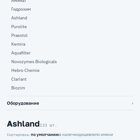
Аминат
Гидрохим
Ashland
Purolite
Praestol
Kemira
Aquafilter
Novozymes Biologicals
Hebro Chemie
Clariant
Biozim
Оборудование
Ashland
133 шт.
по умолчанию
в наличии
дешевле
по имени
Сортировка: