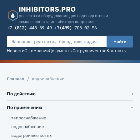
INHIBITORS.PRO
реагенты и оборудование для водоподготовки ·
комплексонаты, ингибиторы коррозии
+7
(812)
448-39-49 +7
(499)
703-02-56
Найти
Новости
О компании
Документы
Сотрудничество
Контакты
Главная
/ водоснабжение
По действию
По применению
теплоснабжение
водоснабжение
водогрейные котлы