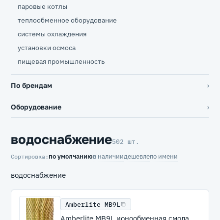
паровые котлы
теплообменное оборудование
системы охлаждения
установки осмоса
пищевая промышленность
По брендам
Оборудование
водоснабжение
502 шт.
по умолчанию
в наличии
дешевле
по имени
Сортировка:
водоснабжение
Amberlite MB9L
Amberlite MB9L ионообменная смола