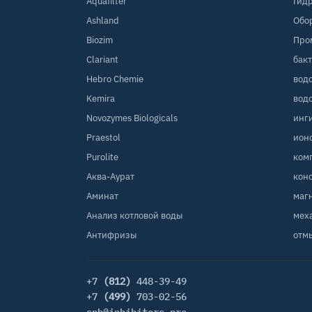
Aquafilter
Гид
Ashland
Обо
Biozim
Про
Clariant
бак
Hebro Chemie
вод
Kemira
вод
Novozymes Biologicals
инг
Praestol
ион
Purolite
ком
Аква-Аурат
кон
Аминат
маг
Анализ котловой воды
мех
Антифризы
отм
+7
(812)
448-39-49
+7
(499)
703-02-56