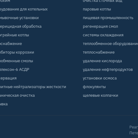
рохим
очистка сточных вод
рудование для котельных
паровые котлы
мывочные установки
пищевая промышленность
терицидная обработка
регенерация смол
огрейные котлы
системы охлаждения
оснабжение
теплообменное оборудовани
ибиторы коррозии
теплоснабжение
ообменные смолы
удаление кислорода
плексон-6 АСДР
удаление нефтепродуктов
сервация
установки осмоса
нитные нейтрализаторы жесткости
флокулянты
аническая очистка
щелевые колпачки
ывка
Реаг
Пете