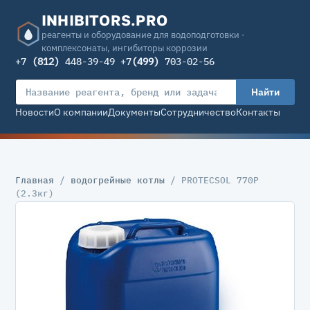
INHIBITORS.PRO
реагенты и оборудование для водоподготовки ·
комплексонаты, ингибиторы коррозии
+7
(812)
448-39-49 +7
(499)
703-02-56
Найти
Новости
О компании
Документы
Сотрудничество
Контакты
Главная
/
водогрейные котлы
/ PROTECSOL 770P
(2.3кг)