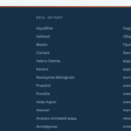
ВЕСЬ КАТАЛОГ
Aquafilter
Гид
Ashland
Обо
Biozim
Про
Clariant
бак
Hebro Chemie
вод
Kemira
вод
Novozymes Biologicals
инг
Praestol
ион
Purolite
ком
Аква-Аурат
кон
Аминат
маг
Анализ котловой воды
мех
Антифризы
отм