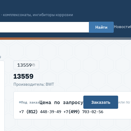
 · комплексонаты, ингибиторы коррозии
Новости
Найти
9
13559
13559
Производитель: BWT
Цена по запросу
Заказать
или по
Под заказ
+7
(812)
448-39-49 +7
(499)
703-02-56