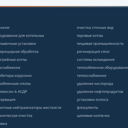
рохим
очистка сточных вод
рудование для котельных
паровые котлы
мывочные установки
пищевая промышленность
терицидная обработка
регенерация смол
огрейные котлы
системы охлаждения
оснабжение
теплообменное оборудовани
ибиторы коррозии
теплоснабжение
ообменные смолы
удаление кислорода
плексон-6 АСДР
удаление нефтепродуктов
сервация
установки осмоса
нитные нейтрализаторы жесткости
флокулянты
аническая очистка
щелевые колпачки
ывка