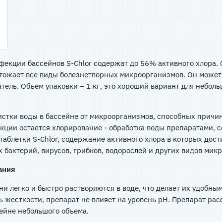
фекции бассейнов S-Chlor содержат до 56% активного хлора.
чтожает все виды болезнетворных микроорганизмов. Он может
атель. Объем упаковки – 1 кг, это хороший вариант для небо
стки воды в бассейне от микроорганизмов, способных причин
ции остается хлорирование - обработка воды препаратами,
аблетки S-Chlor, содержание активного хлора в которых дос
х бактерий, вирусов, грибков, водорослей и других видов ми
ания
они легко и быстро растворяются в воде, что делает их удобн
жесткости, препарат не влияет на уровень pH. Препарат расфа
сейне небольшого объема.