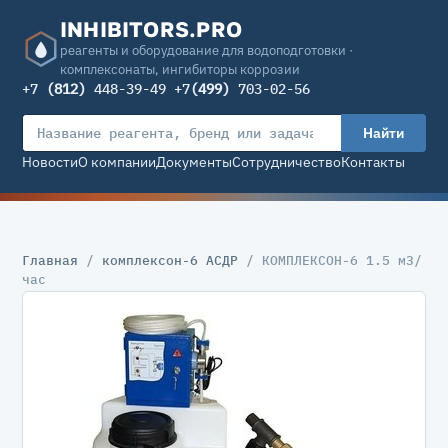
INHIBITORS.PRO
реагенты и оборудование для водоподготовки ·
комплексонаты, ингибиторы коррозии
+7
(812)
448-39-49 +7
(499)
703-02-56
Найти
Новости
О компании
Документы
Сотрудничество
Контакты
Главная
/
комплексон-6 АСДР
/ КОМПЛЕКСОН-6 1.5 м3/
час