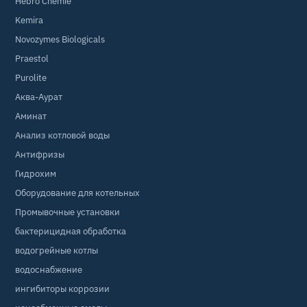
Hebro Chemie
Kemira
Novozymes Biologicals
Praestol
Purolite
Аква-Аурат
Аминат
Анализ котловой воды
Антифризы
Гидрохим
Оборудование для котельных
Промывочные установки
бактерицидная обработка
водогрейные котлы
водоснабжение
ингибиторы коррозии