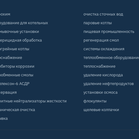
рохим
очистка сточных вод
рудование для котельных
паровые котлы
мывочные установки
пищевая промышленность
терицидная обработка
регенерация смол
огрейные котлы
системы охлаждения
оснабжение
теплообменное оборудовани
ибиторы коррозии
теплоснабжение
ообменные смолы
удаление кислорода
плексон-6 АСДР
удаление нефтепродуктов
сервация
установки осмоса
нитные нейтрализаторы жесткости
флокулянты
аническая очистка
щелевые колпачки
ывка