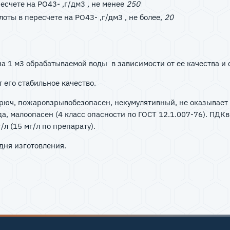
счете на PO43- ,г/дм3 , не менее
250
ты в пересчете на PO43- ,г/дм3 , не более,
20
а 1 м3 обрабатываемой воды в зависимости от ее качества и 
 его стабильное качество.
орюч, пожаровзрывобезопасен, некумулятивный, не оказывает
, малоопасен (4 класс опасности по ГОСТ 12.1.007-76). ПДКв
/л (15 мг/л по препарату).
дня изготовления.