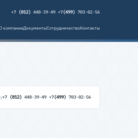
+7
(812)
448-39-49 +7
(499)
703-02-56
О компании
Документы
Сотрудничество
Контакты
+7
(812)
448-39-49 +7
(499)
703-02-56
ну