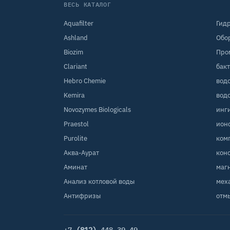
ВЕСЬ КАТАЛОГ
Aquafilter
Гид
Ashland
Обо
Biozim
Про
Clariant
бак
Hebro Chemie
вод
Kemira
вод
Novozymes Biologicals
инг
Praestol
ион
Purolite
ком
Аква-Аурат
кон
Аминат
маг
Анализ котловой воды
мех
Антифризы
отм