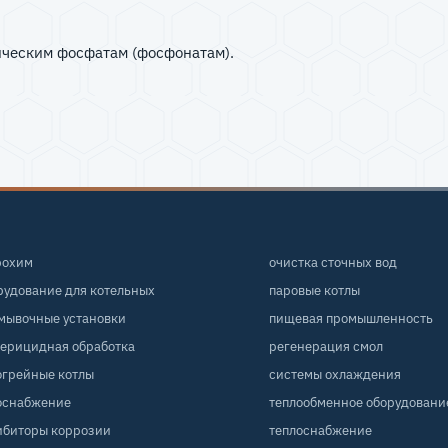
ическим фосфатам (фосфонатам).
рохим
очистка сточных вод
рудование для котельных
паровые котлы
мывочные установки
пищевая промышленность
терицидная обработка
регенерация смол
огрейные котлы
системы охлаждения
оснабжение
теплообменное оборудовани
ибиторы коррозии
теплоснабжение