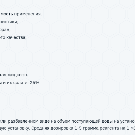
имость применения.
еристики;
мбран;
ого качества;
лтая жидкость
ы и их соли >=25%
или разбавленном виде на объем поступающей воды на установ
ю установку. Средняя дозировка 1-5 грамма реагента на 1 м3