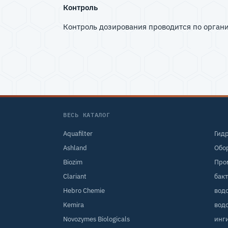
Контроль
Контроль дозирования проводится по орган
ВЕСЬ КАТАЛОГ
Aquafilter
Гид
Ashland
Обо
Biozim
Про
Clariant
бак
Hebro Chemie
вод
Kemira
вод
Novozymes Biologicals
инг