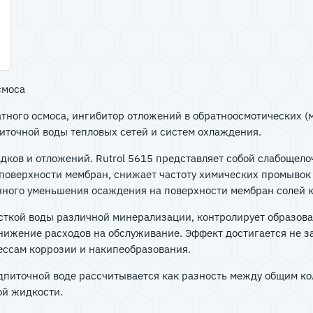
смоса
ратного осмоса, ингибитор отложений в обратноосмотических 
питочной воды тепловых сетей и систем охлаждения.
дков и отложений. Rutrol 5615 представляет собой слабощел
 поверхности мембран, снижает частоту химических промывок
нного уменьшения осаждения на поверхности мембран солей к
есткой воды различной минерализации, контролирует образов
ижение расходов на обслуживание. Эффект достигается не за 
цессам коррозии и накипеобразования.
дпиточной воде рассчитывается как разность между общим кол
ной жидкости.