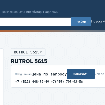
 · комплексонаты, ингибиторы коррозии
Новости
Найти
RUTROL 5615
RUTROL 5615
Цена по запросу
Заказать
или по
Под заказ
+7
(812)
448-39-49 +7
(499)
703-02-56