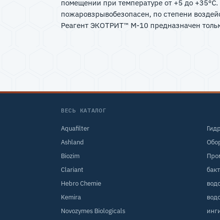
помещении при температуре от +5 до +35°С. 
пожаровзрывобезопасен, по степени воздейс
Реагент ЭКОТРИТ™ М-10 предназначен тольк
ВЕСЬ КАТАЛОГ
Aquafilter
Гид
Ashland
Обо
Biozim
Про
Clariant
бак
Hebro Chemie
вод
Kemira
вод
Novozymes Biologicals
инг