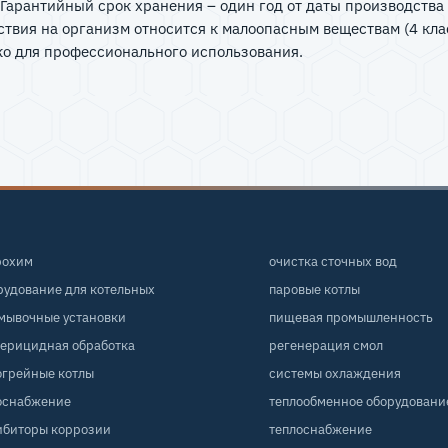
Гарантийный срок хранения – один год от даты производства 
твия на организм относится к малоопасным веществам (4 клас
о для профессионального использования.
рохим
очистка сточных вод
рудование для котельных
паровые котлы
мывочные установки
пищевая промышленность
терицидная обработка
регенерация смол
огрейные котлы
системы охлаждения
оснабжение
теплообменное оборудовани
ибиторы коррозии
теплоснабжение