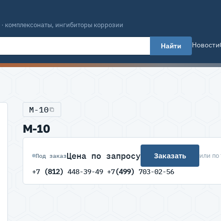
 · комплексонаты, ингибиторы коррозии
Новости
Найти
М-10
М-10
Цена по запросу
Заказать
или по
Под заказ
+7
(812)
448-39-49 +7
(499)
703-02-56