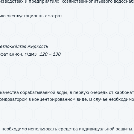
изводствах и предприятиях хозяйственнопитьевого водоснаб
ию эксплуатационных затрат
ветло-жёлтая жидкость
сфат анион, г/дм3
120 – 130
ачества обрабатываемой воды, в первую очередь от карбонатн
осомдозатором в концентрированном виде. В случае необходим
необходимо использовать средства индивидуальной защиты.