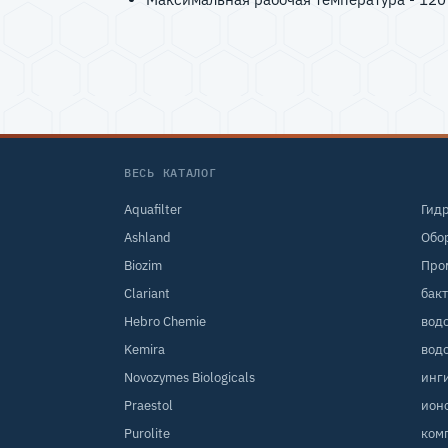
ВЕСЬ КАТАЛОГ
Aquafilter
Гид
Ashland
Обо
Biozim
Про
Clariant
бак
Hebro Chemie
вод
Kemira
вод
Novozymes Biologicals
инг
Praestol
ион
Purolite
ком