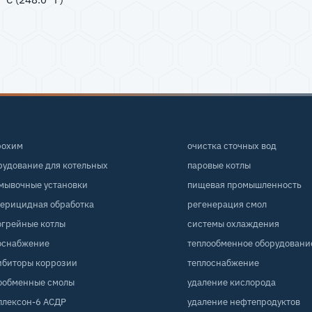
рохим
очистка сточных вод
рудование для котельных
паровые котлы
мывочные установки
пищевая промышленность
терицидная обработка
регенерация смол
огрейные котлы
системы охлаждения
оснабжение
теплообменное оборудовани
ибиторы коррозии
теплоснабжение
ообменные смолы
удаление кислорода
плексон-6 АСДР
удаление нефтепродуктов