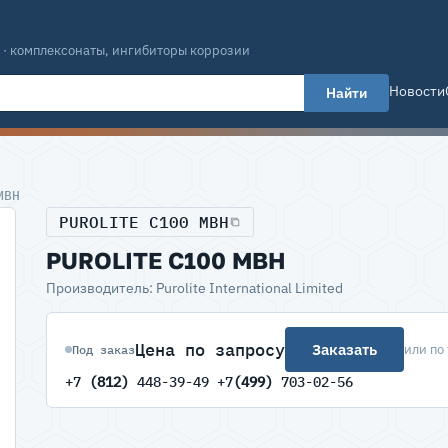
 · комплексонаты, ингибиторы коррозии
Новости
Найти
МВН
PUROLITE C100 МВН
PUROLITE C100 МВН
Производитель: Purolite International Limited
Цена по запросу
Заказать
или по
Под заказ
+7
(812)
448-39-49 +7
(499)
703-02-56