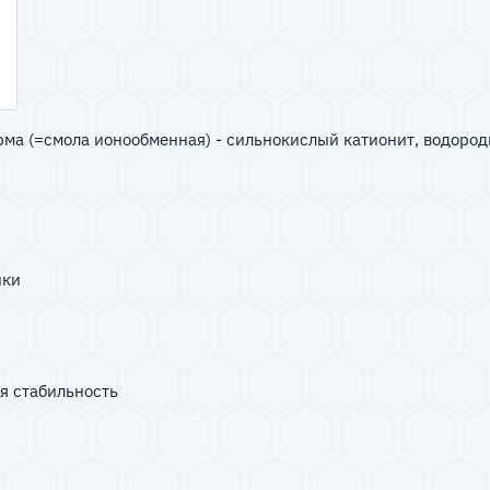
а (=смола ионообменная) - сильнокислый катионит, водород
нки
я стабильность