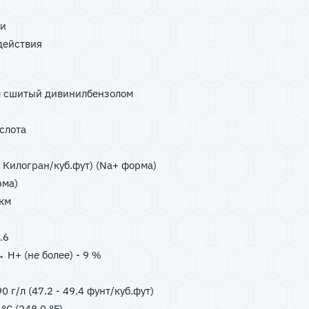
ии
действия
ол сшитый дивинилбензолом
слота
7 Килогран/куб.фут) (Na+ форма)
рма)
мкм
.6
H+ (не более) - 9 %
 г/л (47.2 - 49.4 фунт/куб.фут)
°C (248.0 °F)