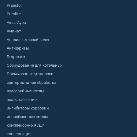
Praestol
Purolite
Аква-Аурат
Аминат
Анализ котловой воды
Антифризы
Гидрохим
Оборудование для котельных
Промывочные установки
бактерицидная обработка
водогрейные котлы
водоснабжение
ингибиторы коррозии
ионообменные смолы
комплексон-6 АСДР
консервация