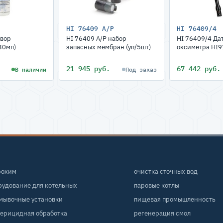
HI 76409 A/P
HI 76409/4
твор
HI 76409 A/P набор
HI 76409/4 Да
30мл)
запасных мембран (уп/5шт)
оксиметра HI9
21 945 руб.
67 442 руб.
В наличии
Под заказ
рохим
очистка сточных вод
рудование для котельных
паровые котлы
мывочные установки
пищевая промышленность
терицидная обработка
регенерация смол