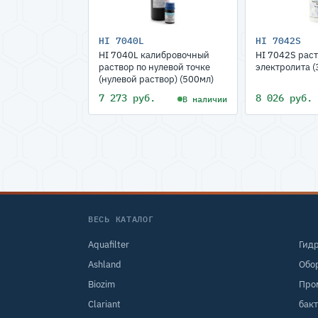
HI 7040L
HI 7042S
HI 7040L калибровочный
HI 7042S рас
раствор по нулевой точке
электролита (
(нулевой раствор) (500мл)
7 273 руб.
8 026 руб.
В наличии
ВЕСЬ КАТАЛОГ
Aquafilter
Гид
Ashland
Обо
Biozim
Про
Clariant
бак