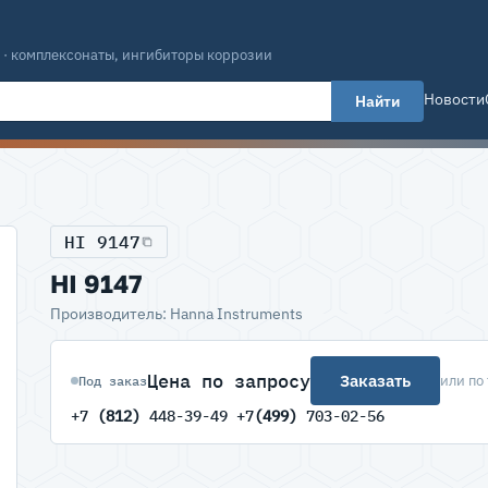
 · комплексонаты, ингибиторы коррозии
Новости
Найти
HI 9147
HI 9147
Производитель: Hanna Instruments
Цена по запросу
Заказать
или по
Под заказ
+7
(812)
448-39-49 +7
(499)
703-02-56