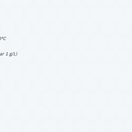
0°C
аг 1 g/L)