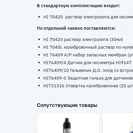
В стандартную комплектацию входит:
HI 7042S раствор электролита для оксимет
По отдельной заявке поставляются:
HI 7042S раствор электролита (30мл)
HI 7040L калибровочный раствор по нулев
HI 76409 A/P набор запасных мембран (у
HI76409/4 Датчик для оксиметра HI9147
HI76409/10 Гальваник Д.О. зонд со встро
HI76409-0 Защитная гильза для датчико
HI731326 Отвертка калибровочная (20 шт
Сопутствующие товары