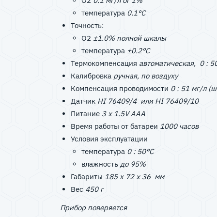
O2
0.1 мг/л or 1%
температура
0.1°C
Точность:
O2
±1.0% полной шкалы
температура
±0.2°C
Термокомпенсация
автоматическая, 0 : 5
Калибровка
ручная, по воздуху
Компенсация проводимости
0 : 51 мг/л (ш
Датчик
HI 76409/4 или HI 76409/10
Питание
3 x 1.5V AAA
Время работы от батареи
1000 часов
Условия эксплуатации
температура
0 : 50°C
влажность
до 95%
Габариты
185 x 72 x 36 мм
Вес
450 г
Прибор поверяется