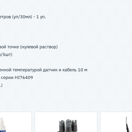
ров (уп/30мл) - 1 уп.
ой точке (нулевой раствор)
п/5шт)
енной температурой датчик и кабель 10 м
в серии HI76409
.)