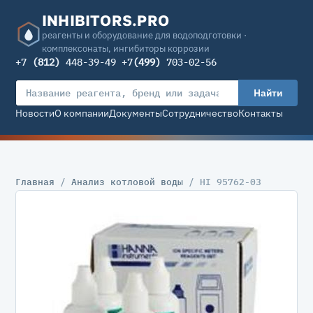
INHIBITORS.PRO
реагенты и оборудование для водоподготовки ·
комплексонаты, ингибиторы коррозии
+7
(812)
448-39-49 +7
(499)
703-02-56
Найти
Новости
О компании
Документы
Сотрудничество
Контакты
Главная
/
Анализ котловой воды
/ HI 95762-03