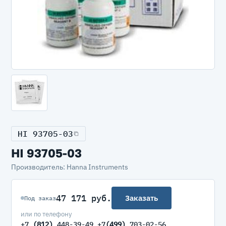
HI 93705-03
HI 93705-03
Производитель: Hanna Instruments
47 171 руб.
Заказать
Под заказ
или по телефону
+7
(812)
448-39-49 +7
(499)
703-02-56