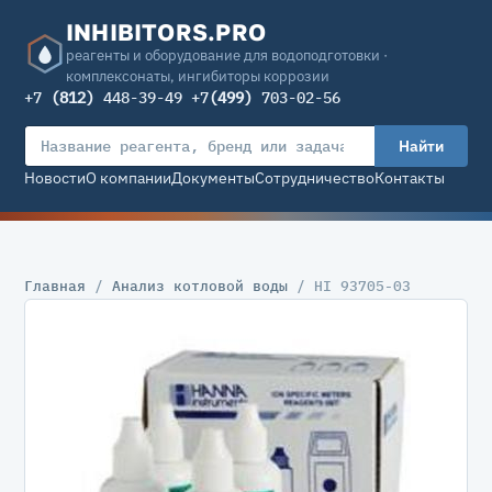
INHIBITORS.PRO
реагенты и оборудование для водоподготовки ·
комплексонаты, ингибиторы коррозии
+7
(812)
448-39-49 +7
(499)
703-02-56
Найти
Новости
О компании
Документы
Сотрудничество
Контакты
Главная
/
Анализ котловой воды
/ HI 93705-03