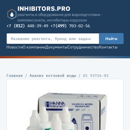
INHIBITORS.PRO
реагенты и оборудование для водоподготовки ·
комплексонаты, ингибиторы коррозии
+7
(812)
448-39-49 +7
(499)
703-02-56
Найти
Новости
О компании
Документы
Сотрудничество
Контакты
Главная
/
Анализ котловой воды
/ HI 93726-03