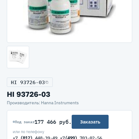
HI 93726-03
HI 93726-03
Производитель: Hanna Instruments
177 466 руб.
Заказать
Под заказ
или по телефону
+7
(812)
448-39-49 +7
(499)
703-02-56