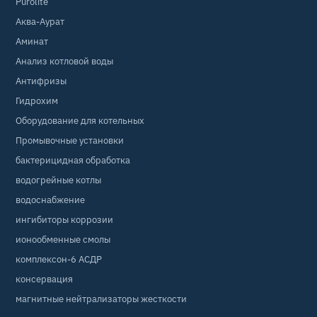
Purolite
Аква-Аурат
Аминат
Анализ котловой воды
Антифризы
Гидрохим
Оборудование для котельных
Промывочные установки
бактерицидная обработка
водогрейные котлы
водоснабжение
ингибиторы коррозии
ионообменные смолы
комплексон-6 АСДР
консервация
магнитные нейтрализаторы жесткости